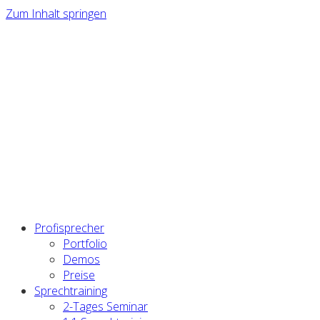
Zum Inhalt springen
Nächstes 2-Tages Seminar in Nürnberg: 15-16.10.2026 –
Jetzt anmelden >>
Profisprecher
Portfolio
Demos
Preise
Sprechtraining
2-Tages Seminar