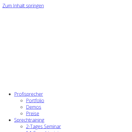
Zum Inhalt springen
Nächstes 2-Tages Seminar in Nürnberg: 15-16.10.2026 –
Jetzt anmelden >>
Profisprecher
Portfolio
Demos
Preise
Sprechtraining
2-Tages Seminar