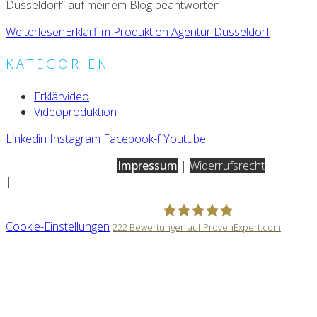
Düsseldorf” auf meinem Blog beantworten.
Weiterlesen
Erklärfilm Produktion Agentur Düsseldorf
KATEGORIEN
Erklärvideo
Videoproduktion
Linkedin
Instagram
Facebook-f
Youtube
AGB
|
Datenschutz
|
Impressum
|
Widerrufsrecht
|
Vertrag widerrufen
Cookie-Einstellungen
222
Bewertungen auf ProvenExpert.com
Timo Sämann